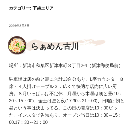
カテゴリー:
下越エリア
投
2026年8月8日
稿
日:
らぁめん古川
場所：新潟市秋葉区新津本町３丁目2-4（新津郵便局前）
駐車場は店の前と裏に合計13台分あり。L字カウンター８
席・４人掛けテーブル３．広くて快適な店内に広い厨
房。８月いっぱいは不定休、月曜から木曜は朝と昼(10：
30～15：00)、金土は昼と夜(17:30～21：00)、日曜は朝と
昼という事は決まってる。この日の開店は10：30だっ
た。インスタで告知あり。オープン当日は10：30～15：
00.17：30～21：00