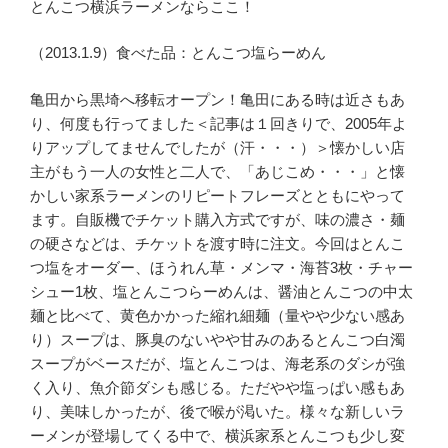
とんこつ横浜ラーメンならここ！
（2013.1.9）食べた品：とんこつ塩らーめん
亀田から黒埼へ移転オープン！亀田にある時は近さもあ
り、何度も行ってました＜記事は１回きりで、2005年よ
りアップしてませんでしたが（汗・・・）＞懐かしい店
主がもう一人の女性と二人で、「あじこめ・・・」と懐
かしい家系ラーメンのリピートフレーズとともにやって
ます。自販機でチケット購入方式ですが、味の濃さ・麺
の硬さなどは、チケットを渡す時に注文。今回はとんこ
つ塩をオーダー、ほうれん草・メンマ・海苔3枚・チャー
シュー1枚、塩とんこつらーめんは、醤油とんこつの中太
麺と比べて、黄色かかった縮れ細麺（量やや少ない感あ
り）スープは、豚臭のないやや甘みのあるとんこつ白濁
スープがベースだが、塩とんこつは、海老系のダシが強
く入り、魚介節ダシも感じる。ただやや塩っぱい感もあ
り、美味しかったが、後で喉が渇いた。様々な新しいラ
ーメンが登場してくる中で、横浜家系とんこつも少し変