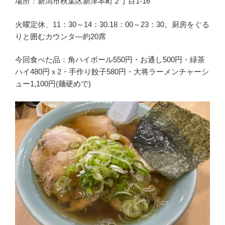
場所：新潟市秋葉区新津本町２丁目1-16
火曜定休、11：30～14：30.18：00～23：30。厨房をぐる
りと囲むカウンタ―約20席
今回食べた品：角ハイボール550円・お通し500円・緑茶
ハイ480円ｘ2・手作り餃子580円・大将ラーメンチャーシ
ュー1,100円(麺硬めで)