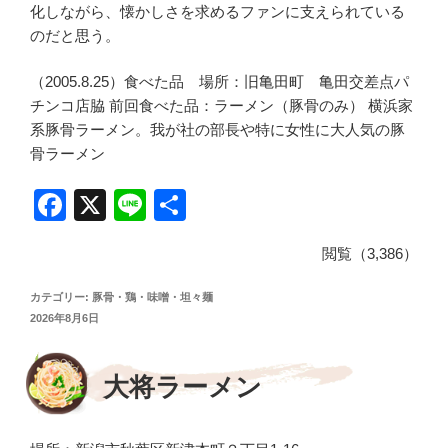
化しながら、懐かしさを求めるファンに支えられている
のだと思う。
（2005.8.25）食べた品 場所：旧亀田町 亀田交差点パ
チンコ店脇 前回食べた品：ラーメン（豚骨のみ） 横浜家
系豚骨ラーメン。我が社の部長や特に女性に大人気の豚
骨ラーメン
F
X
Li
共
a
n
有
閲覧（3,386）
c
e
e
カテゴリー:
豚骨・鶏・味噌・坦々麺
投
2026年8月6日
b
稿
o
日:
大将ラーメン
o
k