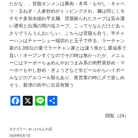
たかな、、背脂タンメンは豚肉・木耳・もやし・キャベ
ツ・玉ねぎ・人参炒めがトッピングされ、麺は同じくモ
チモチ多加水縮れ平太麺、背脂振られたスープは旨み濃
い透明と白濁の間の塩スープ。こってりなんだけどあっ
さりでうんうんおいしい、こちらは背脂も合う。半チャ
ーハンはチャーシュー端切れと玉子で作る、ラーチャン
家の1.3倍位の量でラーチャン家とは違う焦がし醤油系で
旨い！オープンすぐなのでその時は無かったが、メニュ
ーにはマーボーらぁめんやおつまみ系の肉野菜炒め・マ
ーボーもやし炒め・ぎょうざなど生ビールからハイボー
ルなどのアルコール類もあり、夜営業の時に〆で楽しめ
そう。新津の街中に出店有難う
F
X
Li
共
a
n
有
閲覧（24）
c
e
e
カテゴリー:
めっけもんの店
投
2026年8月7日