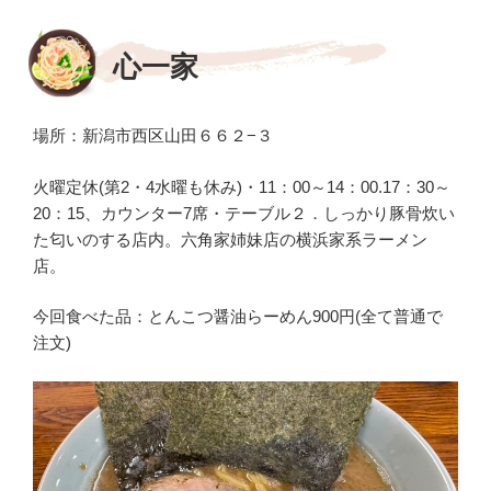
b
稿
o
日:
心一家
o
k
場所：新潟市西区山田６６２−３
火曜定休(第2・4水曜も休み)・11：00～14：00.17：30～
20：15、カウンター7席・テーブル２．しっかり豚骨炊い
た匂いのする店内。六角家姉妹店の横浜家系ラーメン
店。
今回食べた品：とんこつ醤油らーめん900円(全て普通で
注文)