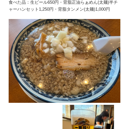
食べた品：生ビール650円・背脂正油らぁめん(太麺)半チ
ャーハンセット1,250円・背脂タンメン(太麺)1,000円