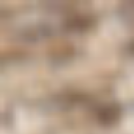
コ
ン
テ
ン
ツ
へ
ス
キ
ッ
プ