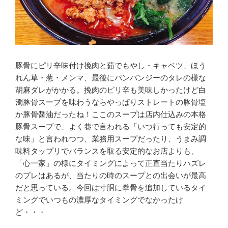
豚骨にピリ辛味付け挽肉と茹でもやし・キャベツ、ほう
れん草・葱・メンマ、最後にバンバンジーのタレの様な
胡麻ダレがかかる。挽肉のピリ辛も美味しかったけど白
濁豚骨スープを味わうならやっぱりストレートの豚骨塩
か豚骨醤油だったね！ここのスープは店内仕込みの本格
豚骨スープで、よく巷で言われる「いつ行っても安定的
な味」と言われつつ、業務用スープだったり、うまみ調
味料タップリでバランスを取る安定的なお店よりも、
「心一家」の様にタイミングによって正直当たりハズレ
のブレはあるが、当たりの時のスープとの出会いが最高
だと思っている。今回は寸胴に拳骨を追加しているタイ
ミングでいつもの濃厚なタイミングでなかったけ
ど・・・