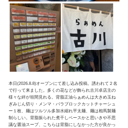
本日(2026.8.8)オープンにて差し込み投稿。誘われて２名
で行って来ました。多くの花などが飾られ古川卓店主の
様々な絆が垣間見れる。背脂正油らぁめんは大きめ玉ね
ぎみじん切り・メンマ・バラブロックカットチャーシュ
ー１枚、麺はツルツル多加水縮れ平太麺、麺は相馬製麺
制らしい。背脂振られた煮干しベースかと思いきや不思
議な醤油スープ、こちらは背脂にしなかった方が良かっ