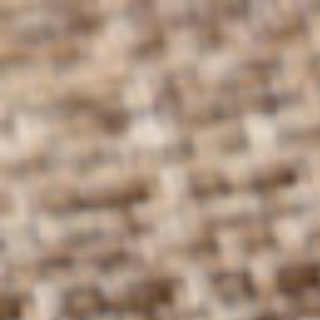
コ
ン
テ
ン
ツ
へ
ス
キ
ッ
プ