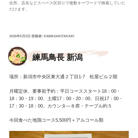
住所、店名などスペース区切りで複数キーワードで検索していた
だけます。
投
2026年5月5日
投稿者:
KAWASAKITAKAKI
稿
日:
練馬鳥長 新潟
場所：新潟市中央区東大通２丁目1-7 松屋ビル２階
月曜定休、要事前予約：平日コーススタート18：00・
18：30・19：00、土曜17：00・20：00、日祝17：00・
17：30・18：00。カウンタ―８席・テーブル約５
今回食べた地鶏コース5,500円＋アルコール類