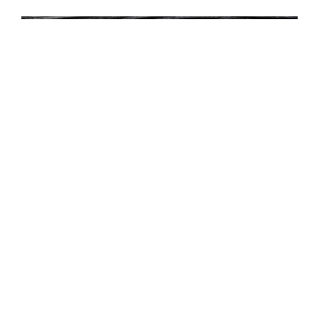
ョ
ン
アクセス
本日の閲覧数:
593
総閲覧数:
3239914
総訪問者数:
2145310
記事を検索できます。
住所、店名などスペース区切りで複数キーワードで検索していた
だけます。
運営者プロフィール