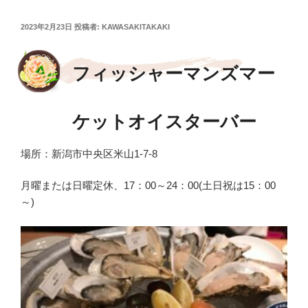
投
2023年2月23日
投稿者:
KAWASAKITAKAKI
稿
日:
フィッシャーマンズマー
ケットオイスターバー
場所：新潟市中央区米山1-7-8
月曜または日曜定休、17：00～24：00(土日祝は15：00
～)