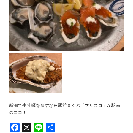
新潟で生牡蠣を食すなら駅前直ぐの「マリスコ」か駅南
のココ！
F
X
Li
共