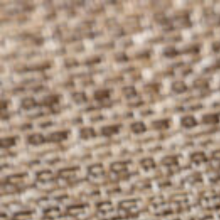
コ
ン
テ
ン
ツ
へ
ス
キ
ッ
プ