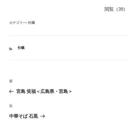
a
n
有
閲覧（39）
c
e
e
カテゴリー:
牡蠣
b
o
カ
牡蠣
o
テ
ゴ
k
リ
ー
投
前
前
稿
の
宮島 笑福＜広島県・宮島＞
ナ
投
ビ
稿
次
次
ゲ
の
中華そば 石黒
ー
投
シ
稿