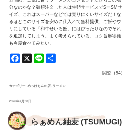
分なのかな？麺類注文した人は生卵サービスでSーSMサ
イズ、これはスーパーなどでは売りにくいサイズだ！な
るほどこのサイズを安めに仕入れて無料提供、ご飯やウ
リにしている「和牛せいろ飯」にはぴったりなのでそれ
を追加してしまう。よく考えられている。コク旨麻婆麺
も今度食べてみたい。
F
X
Li
共
a
n
有
閲覧（94）
c
e
e
カテゴリー:
めっけもんの店
,
ラーメン
b
投
2026年7月30日
o
稿
日:
o
らぁめん紬麦 (TSUMUGI)
k