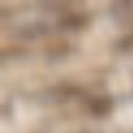
コ
ン
テ
ン
ツ
へ
ス
キ
ッ
プ