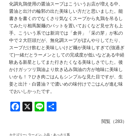
化調丸鶏使用の醤油スープはこういうお店が増える中、
醤油と出汁の輪郭の出た美味しい方だと思いました。能
書きを書くのでなくさり気なくスープから丸鶏を吊るし
てみたり相馬製麺のバットを置いておくなど見せ方も上
手。こういう系では新潟では「倉井」「采の芽」が私の
中で２大巨頭だが、無化調スープがぼんやりしてたり、
スープだけ飲むと美味しいけど麺が美味しすぎて(強過ぎ
て)一緒だとラーメンとしての完成度が低いなどある中経
験ある新星としてまた行きたくなる美味しさでした。後
かけガッツリ鶏油より炊き込み鶏油の方が地味に美味し
いかも！？ひき肉ごはんもシンプルな見た目ですが、生
姜と出汁・白醤油？で濃いめの味付けでごはんが進む味
でおいしかったです。
F
X
Li
共
a
n
有
閲覧（283）
c
e
e
カテゴリー:
ラーメン
,
上品・あっさり系