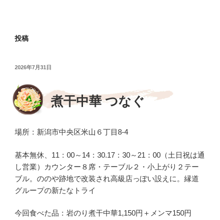
投稿
投
2026年7月31日
稿
日:
煮干中華 つなぐ
場所：新潟市中央区米山６丁目8-4
基本無休、11：00～14：30.17：30～21：00（土日祝は通
し営業）カウンター８席・テーブル２・小上がり２テー
ブル。ののや跡地で改装され高級店っぽい設えに。縁道
グループの新たなトライ
今回食べた品：岩のり煮干中華1,150円＋メンマ150円