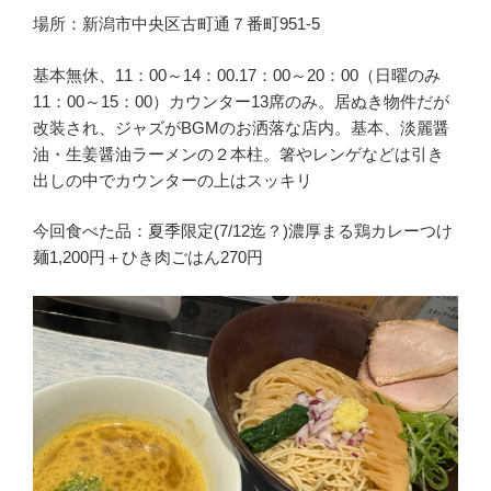
場所：新潟市中央区古町通７番町951-5
基本無休、11：00～14：00.17：00～20：00（日曜のみ
11：00～15：00）カウンター13席のみ。居ぬき物件だが
改装され、ジャズがBGMのお洒落な店内。基本、淡麗醤
油・生姜醤油ラーメンの２本柱。箸やレンゲなどは引き
出しの中でカウンターの上はスッキリ
今回食べた品：夏季限定(7/12迄？)濃厚まる鶏カレーつけ
麺1,200円＋ひき肉ごはん270円