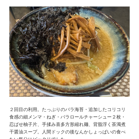
２回目の利用。たっぷりのバラ海苔・追加したコリコリ
食感の細メンマ・ねぎ・バラロールチャーシュー２枚・
忍ばせ柚子片、手揉み喜多方形縮れ麺、背脂浮く茶濁煮
干醤油スープ。人間ドックの後なんかしょっぱいの食べ