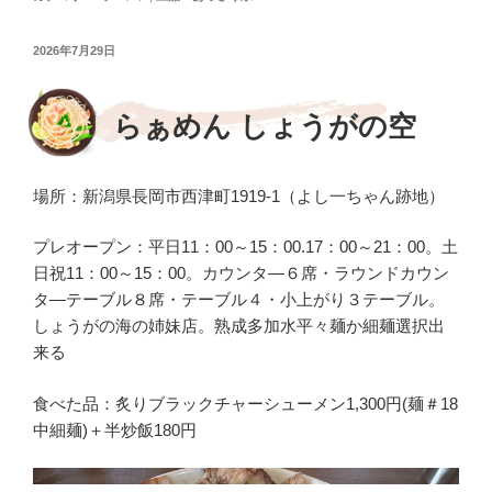
b
投
2026年7月29日
o
稿
日:
o
らぁめん しょうがの空
k
場所：新潟県長岡市西津町1919-1（よし一ちゃん跡地）
プレオープン：平日11：00～15：00.17：00～21：00。土
日祝11：00～15：00。カウンタ―６席・ラウンドカウン
タ―テーブル８席・テーブル４・小上がり３テーブル。
しょうがの海の姉妹店。熟成多加水平々麺か細麺選択出
来る
食べた品：炙りブラックチャーシューメン1,300円(麺＃18
中細麺)＋半炒飯180円