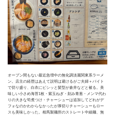
オープン間もない最近急増中の無化調淡麗関東系ラーメ
ン。店主の経歴はあえて説明は避けるがご夫婦＋バイト
で切り盛り、白衣にピシッと髪型が倉井などと被る。美
味しい小さめ海苔1枚・紫玉ねぎ・刻み青葱・メンマ代わ
りの大きな筍煮つけ・チャーシューは追加してどれがデ
フォなのかわからなかったが厚切りチャーシューもロー
スも美味しかった。相馬製麺所のストレート中細麺、無