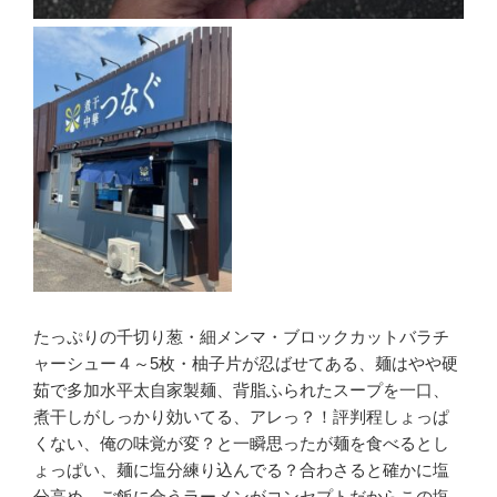
たっぷりの千切り葱・細メンマ・ブロックカットバラチ
ャーシュー４～5枚・柚子片が忍ばせてある、麺はやや硬
茹で多加水平太自家製麺、背脂ふられたスープを一口、
煮干しがしっかり効いてる、アレっ？！評判程しょっぱ
くない、俺の味覚が変？と一瞬思ったが麺を食べるとし
ょっぱい、麺に塩分練り込んでる？合わさると確かに塩
分高め。ご飯に合うラーメンがコンセプトだからこの塩