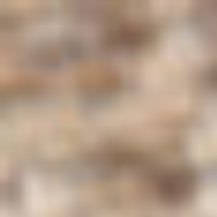
コ
ン
テ
ン
ツ
へ
ス
キ
ッ
プ