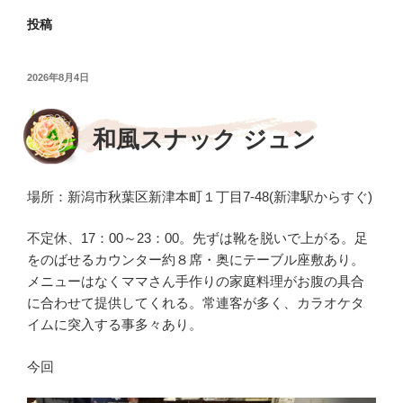
投稿
投
2026年8月4日
稿
日:
和風スナック ジュン
場所：新潟市秋葉区新津本町１丁目7-48(新津駅からすぐ)
不定休、17：00～23：00。先ずは靴を脱いで上がる。足
をのばせるカウンター約８席・奥にテーブル座敷あり。
メニューはなくママさん手作りの家庭料理がお腹の具合
に合わせて提供してくれる。常連客が多く、カラオケタ
イムに突入する事多々あり。
今回