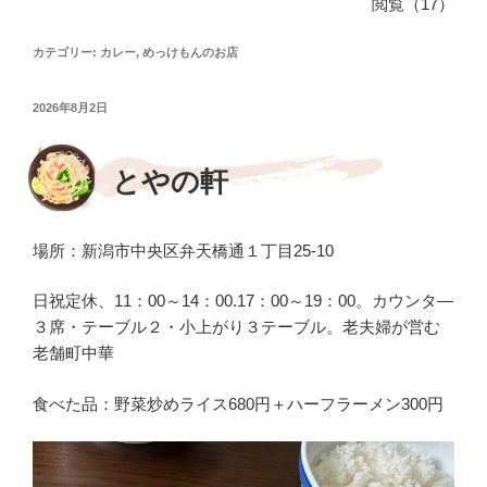
閲覧（17）
c
e
e
カテゴリー:
カレー
,
めっけもんのお店
b
投
2026年8月2日
o
稿
日:
o
とやの軒
k
場所：新潟市中央区弁天橋通１丁目25-10
日祝定休、11：00～14：00.17：00～19：00。カウンタ―
３席・テーブル２・小上がり３テーブル。老夫婦が営む
老舗町中華
食べた品：野菜炒めライス680円＋ハーフラーメン300円