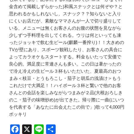
金含めて掲載しずらかった)和風スナックとは何ぞや？と
思われるかもしれないし、スナック？？知らないと入り
にくいお店だが、素敵なママさんが一人で切り盛りして
いる、メニューは無くお客さんのお腹の状態を見ながら
少しずつ手料理を出してくれる。ウリは何といっても凍
ったジョッキで飲む生ビール(麒麟一番搾り)！！大きめの
TVが壁にあり、スポーツ観戦したり、お客さんの具合に
よってカラオケもスタートする。料金もいたって安価で
良心的。満足度に常連さんも多い。この日は暑かったの
で冷え冷えの生ビール３杯もいただいた、夏最高のおつ
まみ＜枝豆・とうもろこし・茄子と胡瓜の浅漬け＞もう
これだけで大満足！！ハイボール３杯と繋いで他のお客
さんとの会話を楽しみながらつまみが２品(大根おろしき
のこ・茄子の味噌炒め)が出てきた。帰り際に一曲(にいつ
を代表する「あなたに出会えたこの街で」)歌って4,000円
ポッキリ
F
X
Li
共