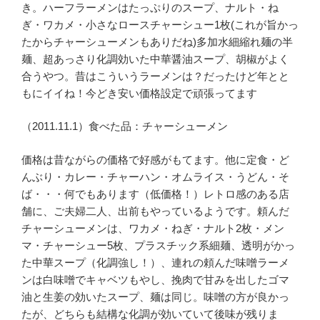
き。ハーフラーメンはたっぷりのスープ、ナルト・ね
ぎ・ワカメ・小さなロースチャーシュー1枚(これが旨かっ
たからチャーシューメンもありだね)多加水細縮れ麺の半
麺、超あっさり化調効いた中華醤油スープ、胡椒がよく
合うやつ。昔はこういうラーメンは？だったけど年とと
もにイイね！今どき安い価格設定で頑張ってます
（2011.11.1）食べた品：チャーシューメン
価格は昔ながらの価格で好感がもてます。他に定食・ど
んぶり・カレー・チャーハン・オムライス・うどん・そ
ば・・・何でもあります（低価格！）レトロ感のある店
舗に、ご夫婦二人、出前もやっているようです。頼んだ
チャーシューメンは、ワカメ・ねぎ・ナルト2枚・メン
マ・チャーシュー5枚、プラスチック系細麺、透明がかっ
た中華スープ（化調強し！）、連れの頼んだ味噌ラーメ
ンは白味噌でキャベツもやし、挽肉で甘みを出したゴマ
油と生姜の効いたスープ、麺は同じ。味噌の方が良かっ
たが、どちらも結構な化調が効いていて後味が残りま