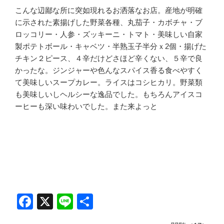
こんな辺鄙な所に突如現れるお洒落なお店。産地が明確
に示された素揚げした野菜各種、丸茄子・カボチャ・ブ
ロッコリー・人参・ズッキーニ・トマト・美味しい自家
製ポテトボール・キャベツ・半熟玉子半分ｘ2個・揚げた
チキン２ピース、４辛だけどさほど辛くない、５辛で良
かったな。ジンジャーや色んなスパイス香る食べやすく
て美味しいスープカレー。ライスはコシヒカリ。野菜類
も美味しいしヘルシーな逸品でした。もちろんアイスコ
ーヒーも深い味わいでした。また来よっと
F
X
Li
共
a
n
有