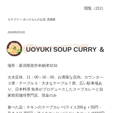
a
n
有
閲覧（212）
c
e
e
カテゴリー:
めっけもんのお店
,
居酒屋
b
投
2026年8月3日
o
稿
日:
o
UOYUKI SOUP CURRY ＆
k
場所：新潟県燕市米納津3216
火水定休、11：00～16：00。お洒落な店内。カウンタ―
３席・テーブル３・大きなテーブル７席。広い駐車場あ
り。日本料理 魚幸がプロデュースしたスープカレーと自
家焙煎珈琲専門店。現金のみ
食べた品：チキンのスープカレー(ライス200ｇ＋55円・