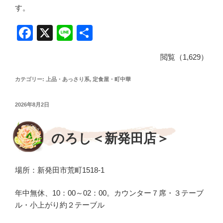
す。
F
X
Li
共
a
n
有
閲覧（1,629）
c
e
e
カテゴリー:
上品・あっさり系
,
定食屋・町中華
b
投
2026年8月2日
o
稿
日:
o
のろし＜新発田店＞
k
場所：新発田市荒町1518-1
年中無休、10：00～02：00。カウンター７席・３テーブ
ル・小上がり約２テーブル