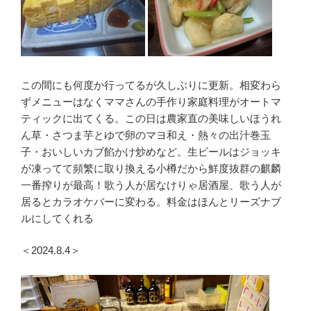
この間にも何度か行ってるが久しぶりに更新。相変わら
ずメニューはなくママさんの手作り家庭料理がオートマ
ティックに出てくる。この日は農家直の美味しいほうれ
ん草・さつま芋とゆで卵のマヨ和え・熱々の出汁巻玉
子・おいしいカブ餡かけ炒めなど。生ビールはジョッキ
が凍ってて頻繁に取り換える小樽だから鮮度抜群の麒麟
一番搾りが最高！歌う人が居なけりゃ居酒屋、歌う人が
居るとカラオケバーに変わる。料金はほんとリーズナブ
ルにしてくれる
＜2024.8.4＞